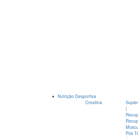
Nutrição Desportiva
Creatina
Suple
|
Recup
Recup
Muscul
Pós T