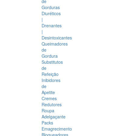
de
Gorduras
Diuréticos
|
Drenantes
|
Desintoxicantes
Queimadores
de
Gordura
Substitutos
de
Refeição
Inibidores
de
Apetite
Cremes
Redutores
Roupa
Adelgaçante
Packs
Emagrecimento
Bloqueadores