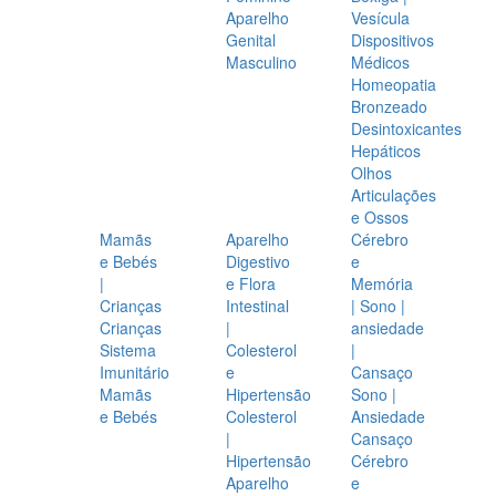
Aparelho
Vesícula
Genital
Dispositivos
Masculino
Médicos
Homeopatia
Bronzeado
Desintoxicantes
Hepáticos
Olhos
Articulações
e Ossos
Mamãs
Aparelho
Cérebro
e Bebés
Digestivo
e
|
e Flora
Memória
Crianças
Intestinal
| Sono |
Crianças
|
ansiedade
Sistema
Colesterol
|
Imunitário
e
Cansaço
Mamãs
Hipertensão
Sono |
e Bebés
Colesterol
Ansiedade
|
Cansaço
Hipertensão
Cérebro
Aparelho
e