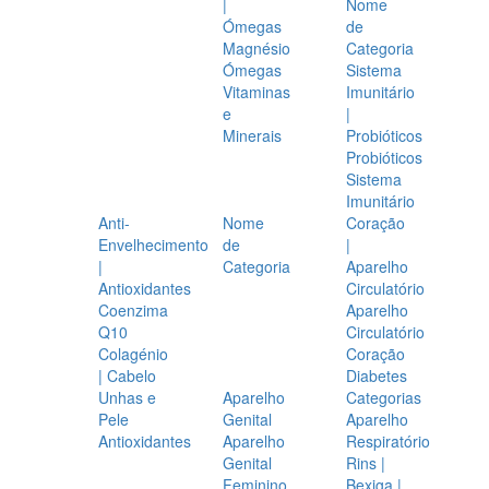
|
Nome
Ómegas
de
Magnésio
Categoria
Ómegas
Sistema
Vitaminas
Imunitário
e
|
Minerais
Probióticos
Probióticos
Sistema
Imunitário
Anti-
Nome
Coração
Envelhecimento
de
|
|
Categoria
Aparelho
Antioxidantes
Circulatório
Coenzima
Aparelho
Q10
Circulatório
Colagénio
Coração
| Cabelo
Diabetes
Unhas e
Aparelho
Categorias
Pele
Genital
Aparelho
Antioxidantes
Aparelho
Respiratório
Genital
Rins |
Feminino
Bexiga |