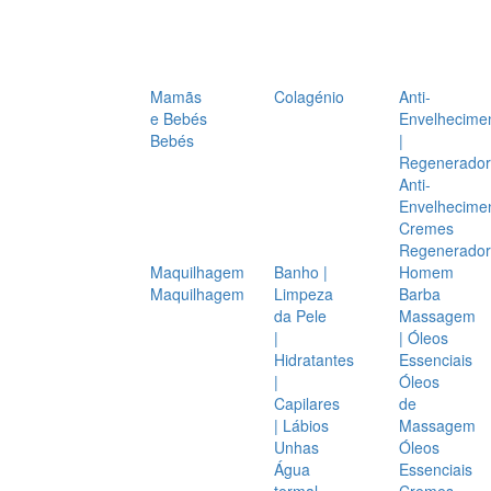
Mamãs
Colagénio
Anti-
e Bebés
Envelhecime
Bebés
|
Regenerador
Anti-
Envelhecime
Cremes
Regenerador
Maquilhagem
Banho |
Homem
Maquilhagem
Limpeza
Barba
da Pele
Massagem
|
| Óleos
Hidratantes
Essenciais
|
Óleos
Capilares
de
| Lábios
Massagem
Unhas
Óleos
Água
Essenciais
termal
Cremes