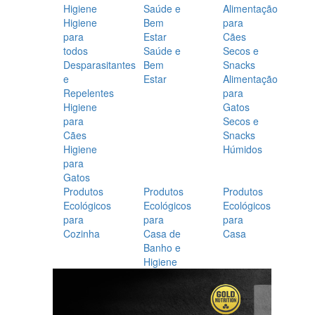
Higiene
Saúde e
Alimentação
Higiene
Bem
para
para
Estar
Cães
todos
Saúde e
Secos e
Desparasitantes
Bem
Snacks
e
Estar
Alimentação
Repelentes
para
Higiene
Gatos
para
Secos e
Cães
Snacks
Higiene
Húmidos
para
Gatos
Produtos
Produtos
Produtos
Ecológicos
Ecológicos
Ecológicos
para
para
para
Cozinha
Casa de
Casa
Banho e
Higiene