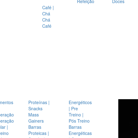
Refeição
Doces
Café |
Chá
Chá
Café
mentos
Proteínas |
Energéticos
Snacks
| Pre
eração
Mass
Treino |
eração
Gainers
Pós Treino
ar |
Barras
Barras
reino
Proteicas |
Energéticas