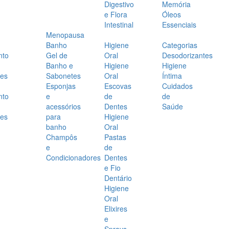
Digestivo
Memória
e Flora
Óleos
Intestinal
Essenciais
Menopausa
Banho
Higiene
Categorias
nto
Gel de
Oral
Desodorizantes
Banho e
Higiene
Higiene
es
Sabonetes
Oral
Íntima
Esponjas
Escovas
Cuidados
nto
e
de
de
acessórios
Dentes
Saúde
es
para
Higiene
banho
Oral
Champôs
Pastas
e
de
Condicionadores
Dentes
e Fio
Dentário
Higiene
Oral
Elixires
e
Sprays