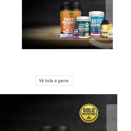
A melhor
oferta
Gold
Nutrition
Vê toda a gama