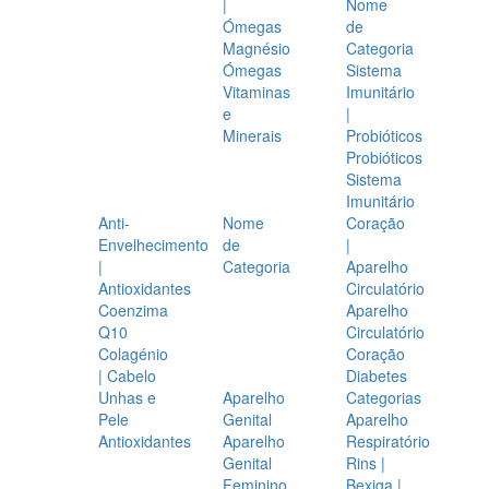
|
Nome
Ómegas
de
Magnésio
Categoria
Ómegas
Sistema
Vitaminas
Imunitário
e
|
Minerais
Probióticos
Probióticos
Sistema
Imunitário
Anti-
Nome
Coração
Envelhecimento
de
|
|
Categoria
Aparelho
Antioxidantes
Circulatório
Coenzima
Aparelho
Q10
Circulatório
Colagénio
Coração
| Cabelo
Diabetes
Unhas e
Aparelho
Categorias
Pele
Genital
Aparelho
Antioxidantes
Aparelho
Respiratório
Genital
Rins |
Feminino
Bexiga |