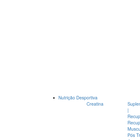
Nutrição Desportiva
Creatina
Suple
|
Recup
Recup
Muscul
Pós T