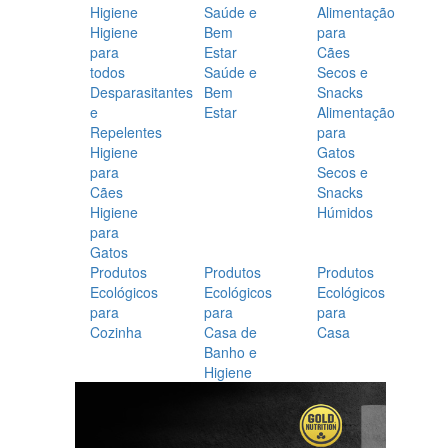
Higiene
Saúde e
Alimentação
Higiene
Bem
para
para
Estar
Cães
todos
Saúde e
Secos e
Desparasitantes
Bem
Snacks
e
Estar
Alimentação
Repelentes
para
Higiene
Gatos
para
Secos e
Cães
Snacks
Higiene
Húmidos
para
Gatos
Produtos
Produtos
Produtos
Ecológicos
Ecológicos
Ecológicos
para
para
para
Cozinha
Casa de
Casa
Banho e
Higiene