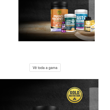
A melhor
oferta
Gold
Nutrition
Vê toda a gama