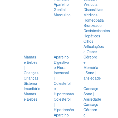
Aparelho
Vesícula
Genital
Dispositivos
Masculino
Médicos
Homeopatia
Bronzeado
Desintoxicantes
Hepáticos
Olhos
Articulações
e Ossos
Mamãs
Aparelho
Cérebro
e Bebés
Digestivo
e
|
e Flora
Memória
Crianças
Intestinal
| Sono |
Crianças
|
ansiedade
Sistema
Colesterol
|
Imunitário
e
Cansaço
Mamãs
Hipertensão
Sono |
e Bebés
Colesterol
Ansiedade
|
Cansaço
Hipertensão
Cérebro
Aparelho
e