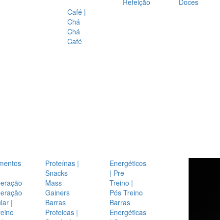
Refeição
Doces
Café |
Chá
Chá
Café
mentos
Proteínas |
Energéticos
Snacks
| Pre
eração
Mass
Treino |
eração
Gainers
Pós Treino
ar |
Barras
Barras
reino
Proteicas |
Energéticas