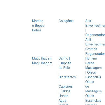
Mamãs
Colagénio
Anti-
e Bebés
Envelhecime
Bebés
|
Regenerador
Anti-
Envelhecime
Cremes
Regenerador
Maquilhagem
Banho |
Homem
Maquilhagem
Limpeza
Barba
da Pele
Massagem
|
| Óleos
Hidratantes
Essenciais
|
Óleos
Capilares
de
| Lábios
Massagem
Unhas
Óleos
Água
Essenciais
termal
Cremes