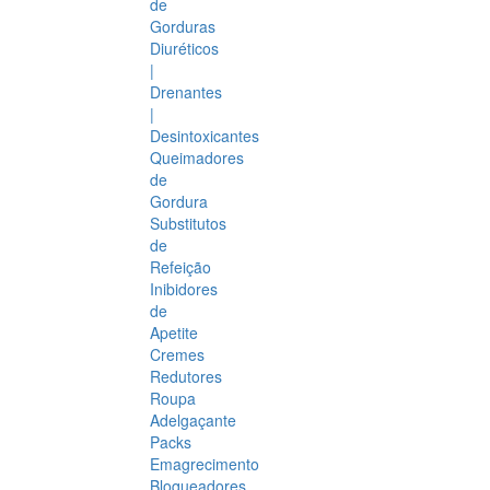
de
Gorduras
Diuréticos
|
Drenantes
|
Desintoxicantes
Queimadores
de
Gordura
Substitutos
de
Refeição
Inibidores
de
Apetite
Cremes
Redutores
Roupa
Adelgaçante
Packs
Emagrecimento
Bloqueadores