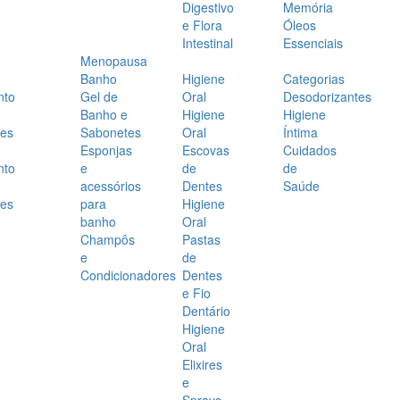
Digestivo
Memória
e Flora
Óleos
Intestinal
Essenciais
Menopausa
Banho
Higiene
Categorias
nto
Gel de
Oral
Desodorizantes
Banho e
Higiene
Higiene
es
Sabonetes
Oral
Íntima
Esponjas
Escovas
Cuidados
nto
e
de
de
acessórios
Dentes
Saúde
es
para
Higiene
banho
Oral
Champôs
Pastas
e
de
Condicionadores
Dentes
e Fio
Dentário
Higiene
Oral
Elixires
e
Sprays